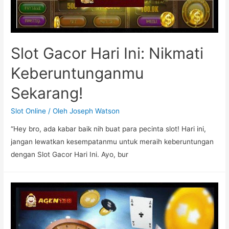
Slot Gacor Hari Ini: Nikmati
Keberuntunganmu
Sekarang!
Slot Online
/ Oleh
Joseph Watson
“Hey bro, ada kabar baik nih buat para pecinta slot! Hari ini,
jangan lewatkan kesempatanmu untuk meraih keberuntungan
dengan Slot Gacor Hari Ini. Ayo, bur