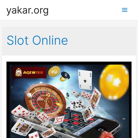
yakar.org
Men
Uta
Slot Online