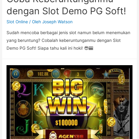
dengan Slot Demo PG Soft!
Slot Online
/ Oleh
Joseph Watson
Sudah mencoba berbagai jenis slot namun belum menemukan
yang beruntung? Cobalah keberuntunganmu dengan Slot
Demo PG Soft! Siapa tahu kali ini hoki! 😎🎰