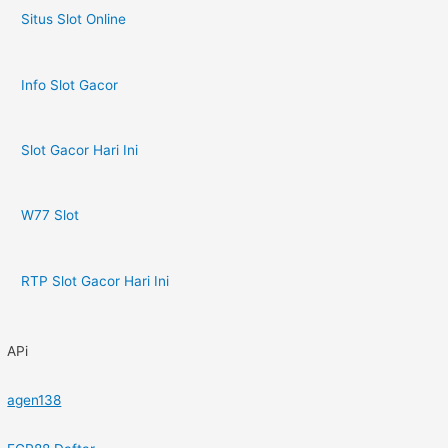
Situs Slot Online
Info Slot Gacor
Slot Gacor Hari Ini
W77 Slot
RTP Slot Gacor Hari Ini
APi
agen138