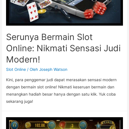
Serunya Bermain Slot
Online: Nikmati Sensasi Judi
Modern!
Slot Online
/ Oleh
Joseph Watson
Kini, para penggemar judi dapat merasakan sensasi modern
dengan bermain slot online! Nikmati keseruan bermain dan
menangkan hadiah besar hanya dengan satu klik. Yuk coba
sekarang juga!