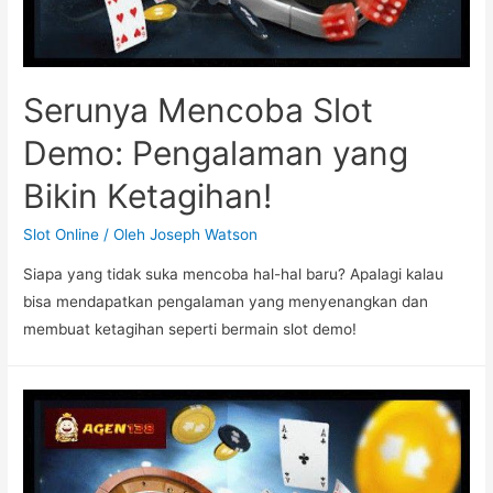
Serunya Mencoba Slot
Demo: Pengalaman yang
Bikin Ketagihan!
Slot Online
/ Oleh
Joseph Watson
Siapa yang tidak suka mencoba hal-hal baru? Apalagi kalau
bisa mendapatkan pengalaman yang menyenangkan dan
membuat ketagihan seperti bermain slot demo!