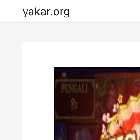
yakar.org