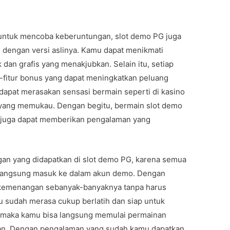
ntuk mencoba keberuntungan, slot demo PG juga
 dengan versi aslinya. Kamu dapat menikmati
dan grafis yang menakjubkan. Selain itu, setiap
r-fitur bonus yang dapat meningkatkan peluang
apat merasakan sensasi bermain seperti di kasino
yang memukau. Dengan begitu, bermain slot demo
pi juga dapat memberikan pengalaman yang
gan yang didapatkan di slot demo PG, karena semua
langsung masuk ke dalam akun demo. Dengan
kemenangan sebanyak-banyaknya tanpa harus
u sudah merasa cukup berlatih dan siap untuk
 maka kamu bisa langsung memulai permainan
kan. Dengan pengalaman yang sudah kamu dapatkan