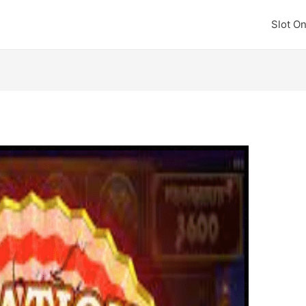
Slot On