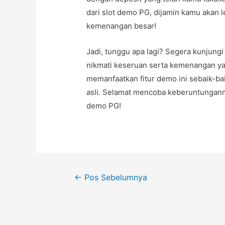
dari slot demo PG, dijamin kamu akan l
kemenangan besar!
Jadi, tunggu apa lagi? Segera kunjungi
nikmati keseruan serta kemenangan ya
memanfaatkan fitur demo ini sebaik-
asli. Selamat mencoba keberuntungan
demo PG!
Navigasi
←
Pos Sebelumnya
pos