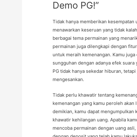
Demo PG!”
Tidak hanya memberikan kesempatan u
menawarkan keseruan yang tidak kalah
berbagai tema permainan yang menarik 
permainan juga dilengkapi dengan fitu
untuk meraih kemenangan. Kamu juga d
sungguhan dengan adanya efek suara 
PG tidak hanya sekedar hiburan, teta
mengesankan.
Tidak perlu khawatir tentang kemenan
kemenangan yang kamu peroleh akan 
demikian, kamu dapat mengumpulkan 
khawatir kehilangan uang. Apabila kam
mencoba permainan dengan uang asli,
dengan deposit yang telah kamu laku