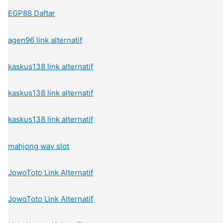
EGP88 Daftar
agen96 link alternatif
kaskus138 link alternatif
kaskus138 link alternatif
kaskus138 link alternatif
mahjong way slot
JowoToto Link Alternatif
JowoToto Link Alternatif