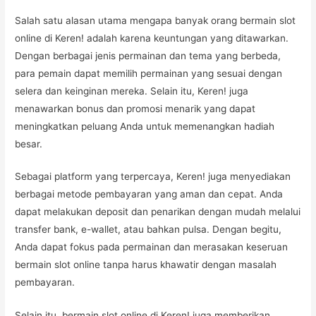
Salah satu alasan utama mengapa banyak orang bermain slot
online di Keren! adalah karena keuntungan yang ditawarkan.
Dengan berbagai jenis permainan dan tema yang berbeda,
para pemain dapat memilih permainan yang sesuai dengan
selera dan keinginan mereka. Selain itu, Keren! juga
menawarkan bonus dan promosi menarik yang dapat
meningkatkan peluang Anda untuk memenangkan hadiah
besar.
Sebagai platform yang terpercaya, Keren! juga menyediakan
berbagai metode pembayaran yang aman dan cepat. Anda
dapat melakukan deposit dan penarikan dengan mudah melalui
transfer bank, e-wallet, atau bahkan pulsa. Dengan begitu,
Anda dapat fokus pada permainan dan merasakan keseruan
bermain slot online tanpa harus khawatir dengan masalah
pembayaran.
Selain itu, bermain slot online di Keren! juga memberikan