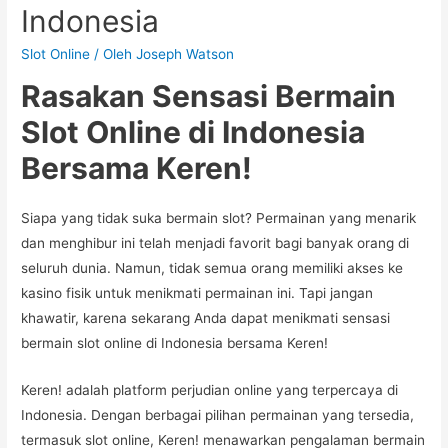
Indonesia
Slot Online
/ Oleh
Joseph Watson
Rasakan Sensasi Bermain
Slot Online di Indonesia
Bersama Keren!
Siapa yang tidak suka bermain slot? Permainan yang menarik
dan menghibur ini telah menjadi favorit bagi banyak orang di
seluruh dunia. Namun, tidak semua orang memiliki akses ke
kasino fisik untuk menikmati permainan ini. Tapi jangan
khawatir, karena sekarang Anda dapat menikmati sensasi
bermain slot online di Indonesia bersama Keren!
Keren! adalah platform perjudian online yang terpercaya di
Indonesia. Dengan berbagai pilihan permainan yang tersedia,
termasuk slot online, Keren! menawarkan pengalaman bermain