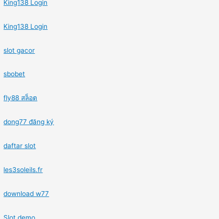
King138 Login
King138 Login
slot gacor
sbobet
fly88 สล็อต
dong77 đăng ký
daftar slot
les3soleils.fr
download w77
Slot demo