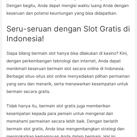
Dengan begitu, Anda dapat mengisi waktu luang Anda dengan
keseruan dan potensi keuntungan yang bisa didapatkan.
Seru-seruan dengan Slot Gratis di
Indonesia!
Siapa bilang bermain slot hanya bisa dilakukan di kasino? Kini,
dengan perkembangan teknologi dan internet, Anda dapat
menikmati keseruan bermain slot secara online di Indonesia.
Berbagai situs-situs slot online menyediakan pilihan permainan
yang seru dan menarik, serta menawarkan kesempatan untuk
bermain secara gratis.
Tidak hanya itu, bermain slot gratis juga memberikan
kesempatan kepada para pemain untuk mengenal dan
memahami permainan secara lebih baik. Dengan berlatih
bermain slot gratis, Anda bisa mengembangkan strategi dan
meningkatkan kemampuan Anda dalam bermain. Hal ini