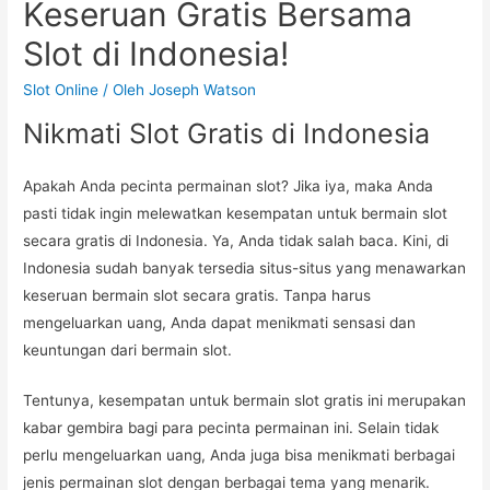
Keseruan Gratis Bersama
Slot di Indonesia!
Slot Online
/ Oleh
Joseph Watson
Nikmati Slot Gratis di Indonesia
Apakah Anda pecinta permainan slot? Jika iya, maka Anda
pasti tidak ingin melewatkan kesempatan untuk bermain slot
secara gratis di Indonesia. Ya, Anda tidak salah baca. Kini, di
Indonesia sudah banyak tersedia situs-situs yang menawarkan
keseruan bermain slot secara gratis. Tanpa harus
mengeluarkan uang, Anda dapat menikmati sensasi dan
keuntungan dari bermain slot.
Tentunya, kesempatan untuk bermain slot gratis ini merupakan
kabar gembira bagi para pecinta permainan ini. Selain tidak
perlu mengeluarkan uang, Anda juga bisa menikmati berbagai
jenis permainan slot dengan berbagai tema yang menarik.