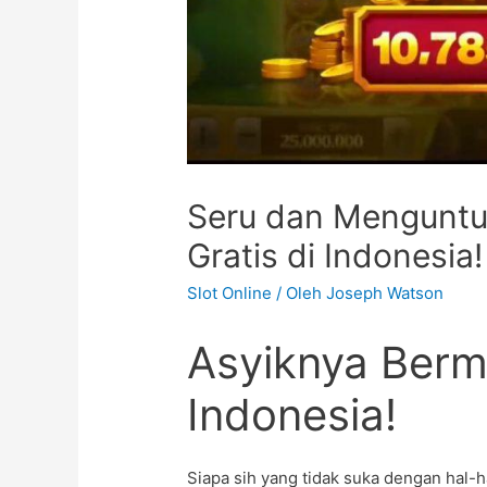
Seru dan Menguntun
Gratis di Indonesia!
Slot Online
/ Oleh
Joseph Watson
Asyiknya Berma
Indonesia!
Siapa sih yang tidak suka dengan hal-ha