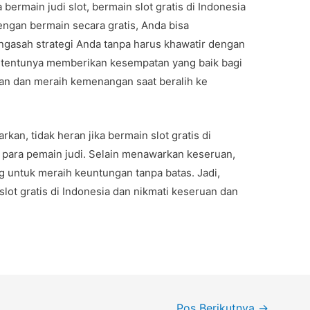
ermain judi slot, bermain slot gratis di Indonesia
Dengan bermain secara gratis, Anda bisa
ngasah strategi Anda tanpa harus khawatir dengan
i tentunya memberikan kesempatan yang baik bagi
n dan meraih kemenangan saat beralih ke
an, tidak heran jika bermain slot gratis di
 para pemain judi. Selain menawarkan keseruan,
 untuk meraih keuntungan tanpa batas. Jadi,
lot gratis di Indonesia dan nikmati keseruan dan
Pos Berikutnya
→