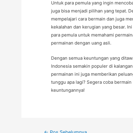
Untuk para pemula yang ingin mencoba b
juga bisa menjadi pilihan yang tepat. 
mempelajari cara bermain dan juga me
kekalahan dan kerugian yang besar. In
para pemula untuk memahami permaina
permainan dengan uang asli.
Dengan semua keuntungan yang ditawark
Indonesia semakin populer di kalangan
permainan ini juga memberikan peluang
tunggu apa lagi? Segera coba bermain s
keuntungannya!
Navigasi
←
Pos Sebelumnya