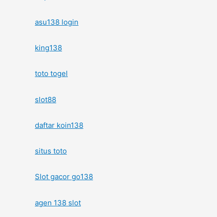
asu138 login
king138
toto togel
slot88
daftar koin138
situs toto
Slot gacor go138
agen 138 slot