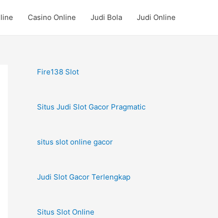
line
Casino Online
Judi Bola
Judi Online
Fire138 Slot
Situs Judi Slot Gacor Pragmatic
situs slot online gacor
Judi Slot Gacor Terlengkap
Situs Slot Online