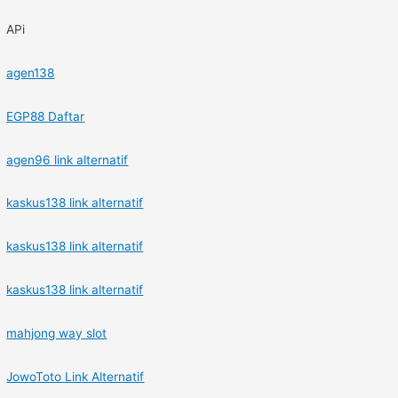
APi
agen138
EGP88 Daftar
agen96 link alternatif
kaskus138 link alternatif
kaskus138 link alternatif
kaskus138 link alternatif
mahjong way slot
JowoToto Link Alternatif