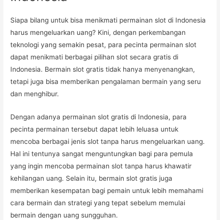
Siapa bilang untuk bisa menikmati permainan slot di Indonesia
harus mengeluarkan uang? Kini, dengan perkembangan
teknologi yang semakin pesat, para pecinta permainan slot
dapat menikmati berbagai pilihan slot secara gratis di
Indonesia. Bermain slot gratis tidak hanya menyenangkan,
tetapi juga bisa memberikan pengalaman bermain yang seru
dan menghibur.
Dengan adanya permainan slot gratis di Indonesia, para
pecinta permainan tersebut dapat lebih leluasa untuk
mencoba berbagai jenis slot tanpa harus mengeluarkan uang.
Hal ini tentunya sangat menguntungkan bagi para pemula
yang ingin mencoba permainan slot tanpa harus khawatir
kehilangan uang. Selain itu, bermain slot gratis juga
memberikan kesempatan bagi pemain untuk lebih memahami
cara bermain dan strategi yang tepat sebelum memulai
bermain dengan uang sungguhan.