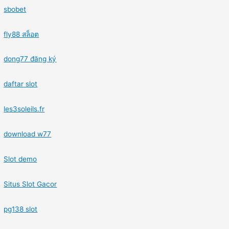
sbobet
fly88 สล็อต
dong77 đăng ký
daftar slot
les3soleils.fr
download w77
Slot demo
Situs Slot Gacor
pg138 slot