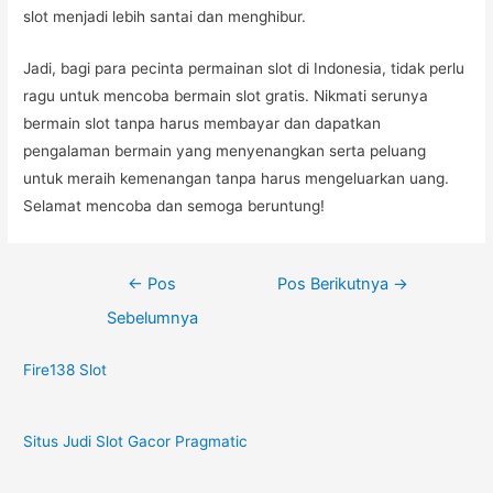
slot menjadi lebih santai dan menghibur.
Jadi, bagi para pecinta permainan slot di Indonesia, tidak perlu
ragu untuk mencoba bermain slot gratis. Nikmati serunya
bermain slot tanpa harus membayar dan dapatkan
pengalaman bermain yang menyenangkan serta peluang
untuk meraih kemenangan tanpa harus mengeluarkan uang.
Selamat mencoba dan semoga beruntung!
Navigasi
←
Pos
Pos Berikutnya
→
pos
Sebelumnya
Fire138 Slot
Situs Judi Slot Gacor Pragmatic