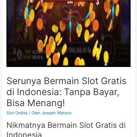
Serunya Bermain Slot Gratis
di Indonesia: Tanpa Bayar,
Bisa Menang!
Slot Online
/ Oleh
Joseph Watson
Nikmatnya Bermain Slot Gratis di
Indonesia