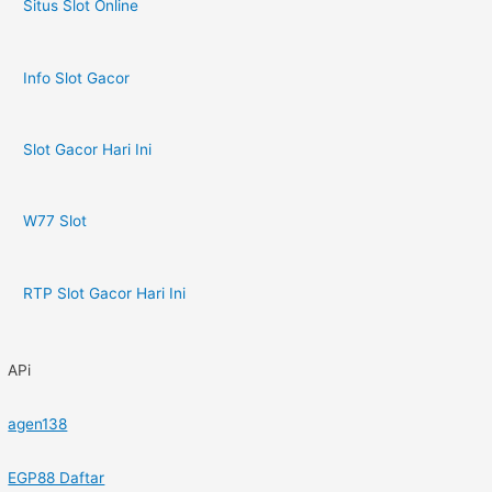
Situs Slot Online
Info Slot Gacor
Slot Gacor Hari Ini
W77 Slot
RTP Slot Gacor Hari Ini
APi
agen138
EGP88 Daftar