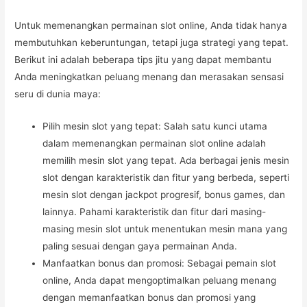
Untuk memenangkan permainan slot online, Anda tidak hanya
membutuhkan keberuntungan, tetapi juga strategi yang tepat.
Berikut ini adalah beberapa tips jitu yang dapat membantu
Anda meningkatkan peluang menang dan merasakan sensasi
seru di dunia maya:
Pilih mesin slot yang tepat: Salah satu kunci utama
dalam memenangkan permainan slot online adalah
memilih mesin slot yang tepat. Ada berbagai jenis mesin
slot dengan karakteristik dan fitur yang berbeda, seperti
mesin slot dengan jackpot progresif, bonus games, dan
lainnya. Pahami karakteristik dan fitur dari masing-
masing mesin slot untuk menentukan mesin mana yang
paling sesuai dengan gaya permainan Anda.
Manfaatkan bonus dan promosi: Sebagai pemain slot
online, Anda dapat mengoptimalkan peluang menang
dengan memanfaatkan bonus dan promosi yang