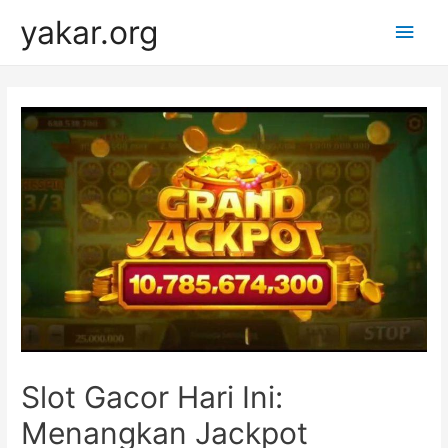
yakar.org
Men
Uta
Slot Gacor Hari Ini:
Menangkan Jackpot