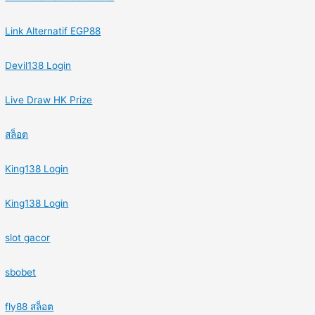
Link Alternatif EGP88
Devil138 Login
Live Draw HK Prize
สล็อต
King138 Login
King138 Login
slot gacor
sbobet
fly88 สล็อต