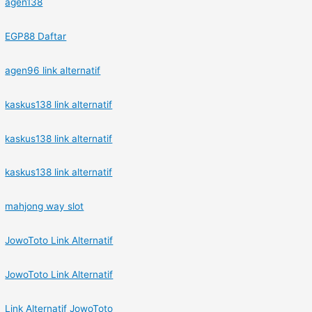
agen138
EGP88 Daftar
agen96 link alternatif
kaskus138 link alternatif
kaskus138 link alternatif
kaskus138 link alternatif
mahjong way slot
JowoToto Link Alternatif
JowoToto Link Alternatif
Link Alternatif JowoToto