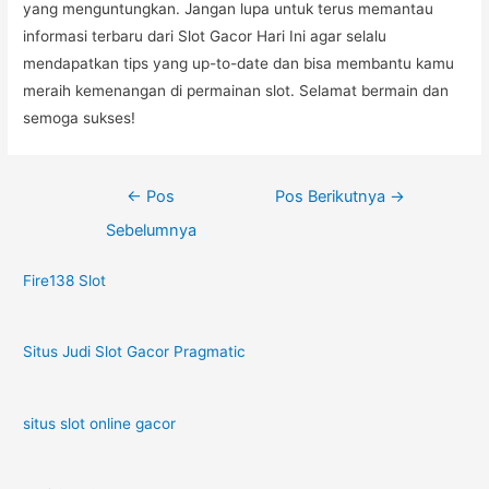
yang menguntungkan. Jangan lupa untuk terus memantau
informasi terbaru dari Slot Gacor Hari Ini agar selalu
mendapatkan tips yang up-to-date dan bisa membantu kamu
meraih kemenangan di permainan slot. Selamat bermain dan
semoga sukses!
Navigasi
←
Pos
Pos Berikutnya
→
pos
Sebelumnya
Fire138 Slot
Situs Judi Slot Gacor Pragmatic
situs slot online gacor