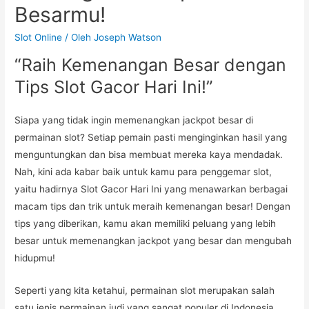
Besarmu!
Slot Online
/ Oleh
Joseph Watson
“Raih Kemenangan Besar dengan
Tips Slot Gacor Hari Ini!”
Siapa yang tidak ingin memenangkan jackpot besar di
permainan slot? Setiap pemain pasti menginginkan hasil yang
menguntungkan dan bisa membuat mereka kaya mendadak.
Nah, kini ada kabar baik untuk kamu para penggemar slot,
yaitu hadirnya Slot Gacor Hari Ini yang menawarkan berbagai
macam tips dan trik untuk meraih kemenangan besar! Dengan
tips yang diberikan, kamu akan memiliki peluang yang lebih
besar untuk memenangkan jackpot yang besar dan mengubah
hidupmu!
Seperti yang kita ketahui, permainan slot merupakan salah
satu jenis permainan judi yang sangat populer di Indonesia.